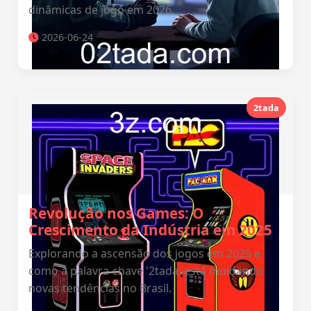
dinâmicas de jogo em 2026.
2026-06-24
2tada
Revolução nos Games: O
Crescimento da Indústria em 2025
Explorando a ascensão dos jogos em 2025 e
como a palavra-chave '2tada' está moldando
novas tendências no Brasil.