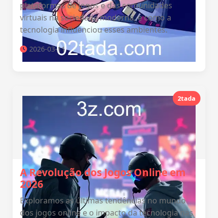
plataformas de jogos e das comunidades
virtuais na sociedade moderna, e como a
tecnologia influenciou esses ambientes.
2026-03-11
2tada
A Revolução dos Jogos Online em
2026
Exploramos as últimas tendências no mundo
dos jogos online e o impacto da tecnologia nas