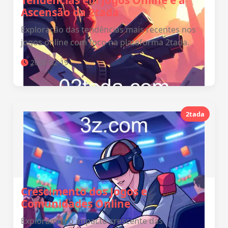
Tendências em Jogos Online e a
Ascensão da 2tada
Exploração das tendências mais recentes nos
jogos online com foco na plataforma 2tada.
2026-02-19
2tada
Crescimento dos Jogos e
Comunidades Online
Exploramos o impacto crescente das