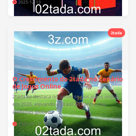
2025-12-13
2tada
O Crescimento do 2tada no Cenário
de Jogos Online
2tada se destaca no universo dos jogos online
em 2026, elevando o Brasil ao centro das
atenções globais.
2026-05-13