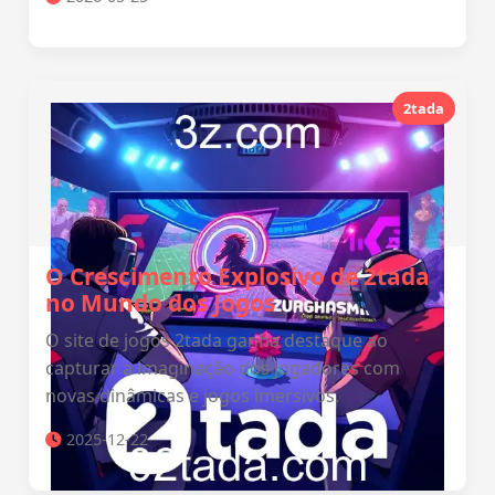
2tada
O Crescimento Explosivo de 2tada
no Mundo dos Jogos
O site de jogos 2tada ganha destaque ao
capturar a imaginação dos jogadores com
novas dinâmicas e jogos imersivos.
2025-12-22