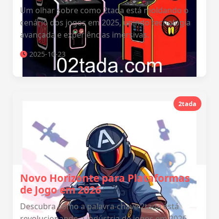
Um olhar sobre como 2tada está moldando o
cenário dos jogos em 2025, unindo tecnologia
avançada e experiências imersivas.
2025-10-23
2tada
Novo Horizonte para Plataformas
de Jogo em 2026
Descubra como a palavra-chave 2tada está
revolucionando a indústria de jogos em 2026,