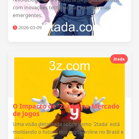
com inovações tecnológicas e tendências
emergentes.
2026-03-09
2tada
O Impacto de '2tada' no Mercado
de Jogos
Uma visão detalhada sobre como '2tada' está
moldando o futuro dos jogos online no Brasil e