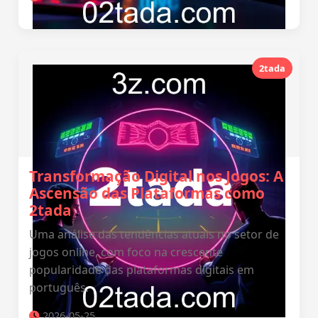
2tada
Transformação Digital nos Jogos: A
Ascensão das Plataformas como
2tada
Uma análise das tendências atuais no setor de
jogos online, com foco na crescente
popularidade das plataformas digitais em
português.
2026-05-25