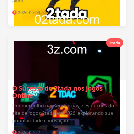
além.
2026-05-03
2tada
O Sucesso do 2tada nos Jogos
Online
Um mergulho nas tendências e evoluções do
site de jogos 2tada em 2026, explorando sua
popularidade e inovação.
2026-02-27