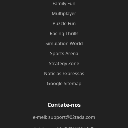
Family Fun
Multiplayer
Puzzle Fun
Racing Thrills
Simulation World
Sports Arena
Strategy Zone
Notícias Expressas
Google Sitemap
Contate-nos
e-meil: support@02tada.com