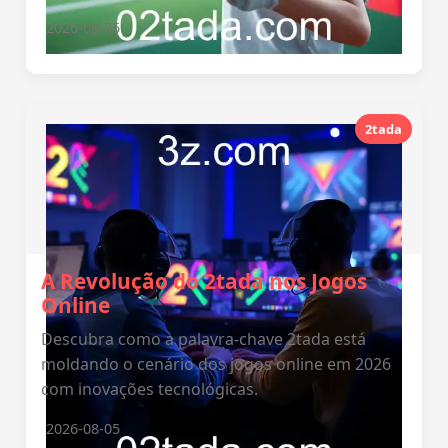
2026-08-06
2tada
A Revolução do 2tada nos Jogos
Online
Descubra como a palavra-chave 2tada está
moldando o cenário dos jogos online em 2026
com inovações tecnológicas.
2026-08-05