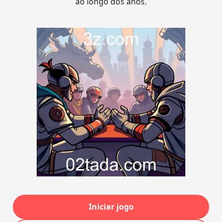
ao longo dos anos.
Iniciar jogo