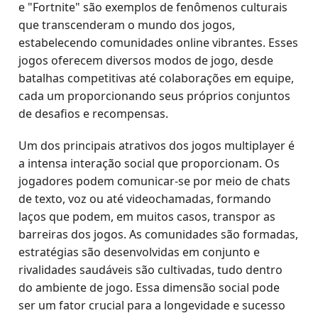
e "Fortnite" são exemplos de fenômenos culturais
que transcenderam o mundo dos jogos,
estabelecendo comunidades online vibrantes. Esses
jogos oferecem diversos modos de jogo, desde
batalhas competitivas até colaborações em equipe,
cada um proporcionando seus próprios conjuntos
de desafios e recompensas.
Um dos principais atrativos dos jogos multiplayer é
a intensa interação social que proporcionam. Os
jogadores podem comunicar-se por meio de chats
de texto, voz ou até videochamadas, formando
laços que podem, em muitos casos, transpor as
barreiras dos jogos. As comunidades são formadas,
estratégias são desenvolvidas em conjunto e
rivalidades saudáveis são cultivadas, tudo dentro
do ambiente de jogo. Essa dimensão social pode
ser um fator crucial para a longevidade e sucesso