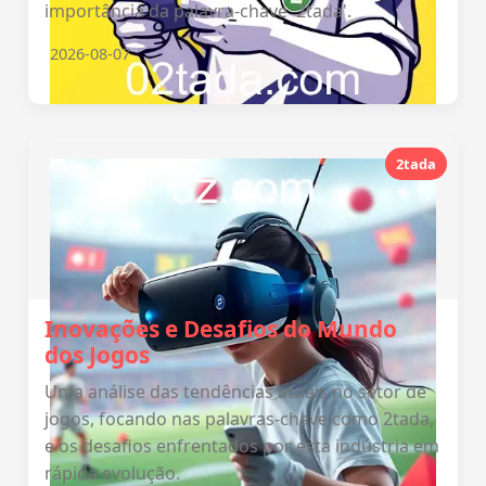
importância da palavra-chave '2tada'.
2026-08-07
2tada
Inovações e Desafios do Mundo
dos Jogos
Uma análise das tendências atuais no setor de
jogos, focando nas palavras-chave como 2tada,
e os desafios enfrentados por esta indústria em
rápida evolução.