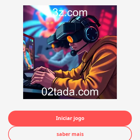
Iniciar jogo
saber mais