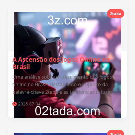
2tada
A Ascensão dos Jogos Online no
Brasil
Uma análise sobre o crescimento dos jogos
online no Brasil, destacando o impacto da
palavra-chave 2tada e as tendências futuras.
2026-07-04
2tada