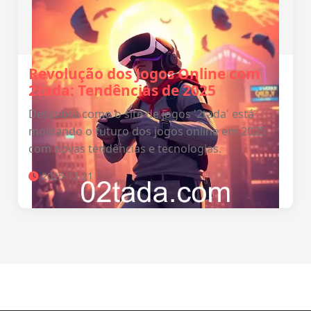
Revolução dos Jogos Online com
2tada: Tendências de 2025
Descubra como o site de jogos '2tada' está
moldando o futuro dos jogos online em 2025
com novas tendências e tecnologias.
2025-12-21