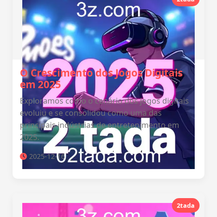
O Crescimento dos Jogos Digitais
em 2025
Exploramos como o cenário dos jogos digitais
evoluiu e se consolidou como uma das
principais indústrias de entretenimento em
2025.
2025-12-16
2tada