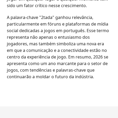
sido um fator crítico nesse crescimento.
A palavra-chave "2tada" ganhou relevância,
particularmente em fóruns e plataformas de mídia
social dedicadas a jogos em português. Esse termo
representa não apenas o entusiasmo dos
jogadores, mas também simboliza uma nova era
em que a comunicação e a conectividade estão no
centro da experiência de jogo. Em resumo, 2026 se
apresenta como um ano marcante para o setor de
jogos, com tendências e palavras-chave que
continuarão a moldar o futuro da indústria.