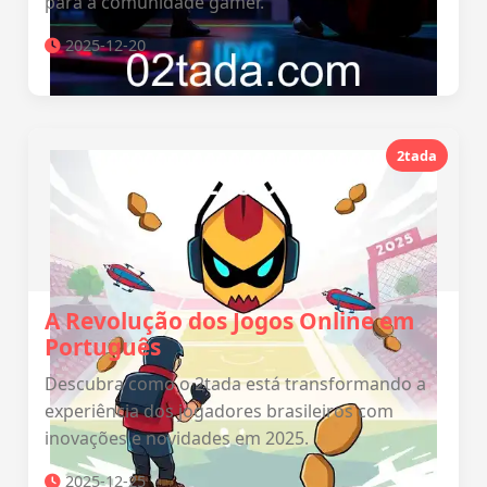
para a comunidade gamer.
2025-12-20
2tada
A Revolução dos Jogos Online em
Português
Descubra como o 2tada está transformando a
experiência dos jogadores brasileiros com
inovações e novidades em 2025.
2025-12-25