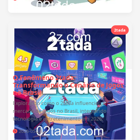
2tada
O Fenômeno 2tada:
Transformando o Cenário de Jogos
no Brasil
Explorando como o 2tada influenciou o
mercado de jogos no Brasil, integrando
tecnologia e entretenimento em 2026.
2026-05-23