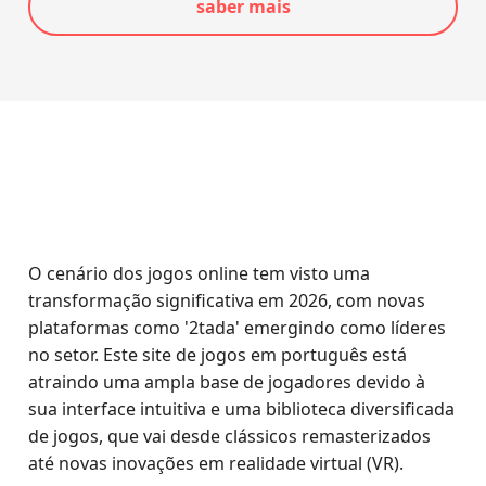
saber mais
O cenário dos jogos online tem visto uma
transformação significativa em 2026, com novas
plataformas como '2tada' emergindo como líderes
no setor. Este site de jogos em português está
atraindo uma ampla base de jogadores devido à
sua interface intuitiva e uma biblioteca diversificada
de jogos, que vai desde clássicos remasterizados
até novas inovações em realidade virtual (VR).