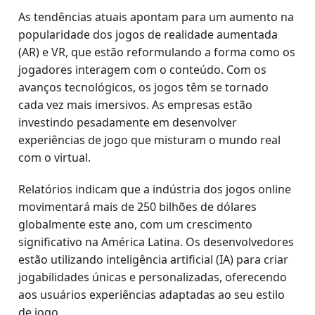
As tendências atuais apontam para um aumento na
popularidade dos jogos de realidade aumentada
(AR) e VR, que estão reformulando a forma como os
jogadores interagem com o conteúdo. Com os
avanços tecnológicos, os jogos têm se tornado
cada vez mais imersivos. As empresas estão
investindo pesadamente em desenvolver
experiências de jogo que misturam o mundo real
com o virtual.
Relatórios indicam que a indústria dos jogos online
movimentará mais de 250 bilhões de dólares
globalmente este ano, com um crescimento
significativo na América Latina. Os desenvolvedores
estão utilizando inteligência artificial (IA) para criar
jogabilidades únicas e personalizadas, oferecendo
aos usuários experiências adaptadas ao seu estilo
de jogo.