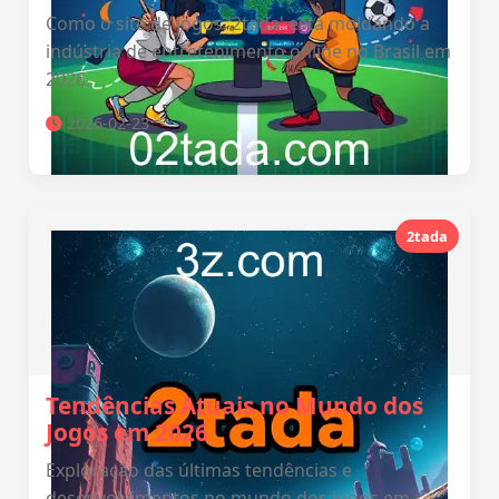
Como o site de jogos '2tada' está moldando a
indústria de entretenimento online no Brasil em
2026.
2026-02-23
2tada
Tendências Atuais no Mundo dos
Jogos em 2026
Exploração das últimas tendências e
desenvolvimentos no mundo dos jogos em