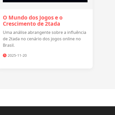
O Mundo dos Jogos e o
Crescimento de 2tada
Uma análise abrangente sobre a influência
de 2tada no cenário dos jogos online no
Brasil.
2025-11-20