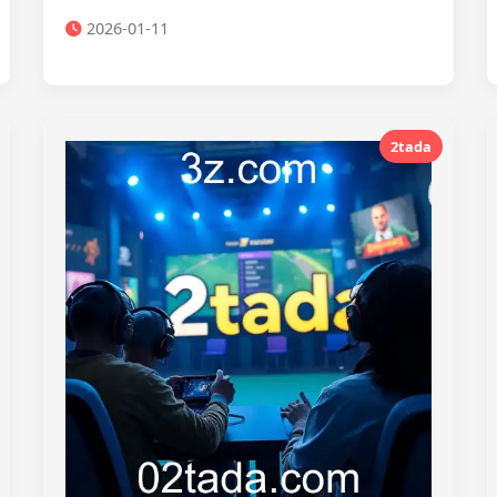
2026-01-11
2tada