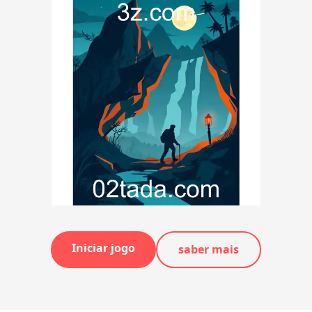
Iniciar jogo
saber mais