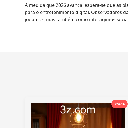
À medida que 2026 avança, espera-se que as pl
para o entretenimento digital. Observadores 
jogamos, mas também como interagimos socia
2tada