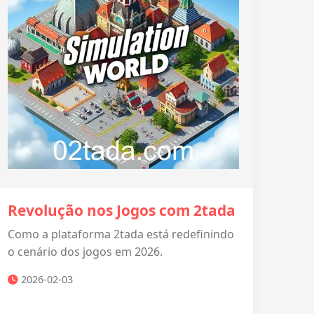
Revolução nos Jogos com 2tada
Como a plataforma 2tada está redefinindo
o cenário dos jogos em 2026.
2026-02-03