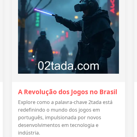
A Revolução dos Jogos no Brasil
Explore como a palavra-chave 2tada está
redefinindo o mundo dos jogos em
português, impulsionada por novos
desenvolvimentos em tecnologia e
indústria.