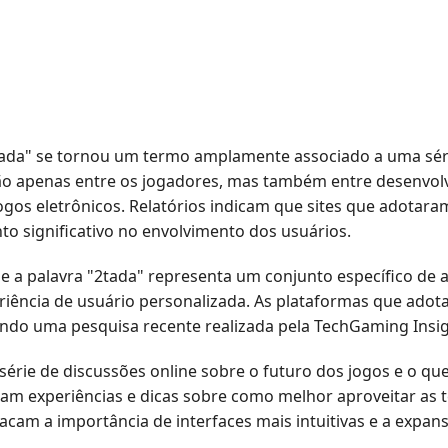
2tada" se tornou um termo amplamente associado a uma sé
ão apenas entre os jogadores, mas também entre desenvolve
ogos eletrônicos. Relatórios indicam que sites que adotara
 significativo no envolvimento dos usuários.
ue a palavra "2tada" representa um conjunto específico de 
riência de usuário personalizada. As plataformas que ado
ndo uma pesquisa recente realizada pela TechGaming Insig
rie de discussões online sobre o futuro dos jogos e o qu
m experiências e dicas sobre como melhor aproveitar as t
acam a importância de interfaces mais intuitivas e a expan