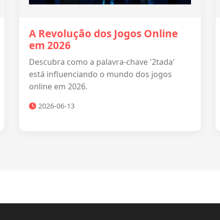
A Revolução dos Jogos Online
em 2026
Descubra como a palavra-chave '2tada'
está influenciando o mundo dos jogos
online em 2026.
2026-06-13