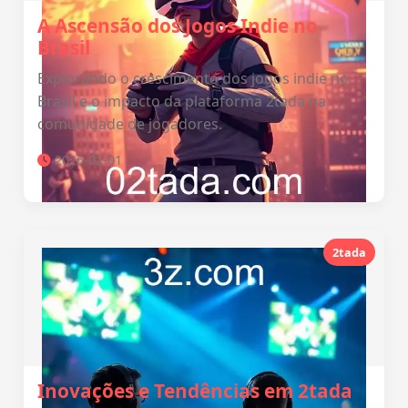
A Ascensão dos Jogos Indie no
Brasil
Explorando o crescimento dos jogos indie no
Brasil e o impacto da plataforma 2tada na
comunidade de jogadores.
2026-02-01
2tada
Inovações e Tendências em 2tada