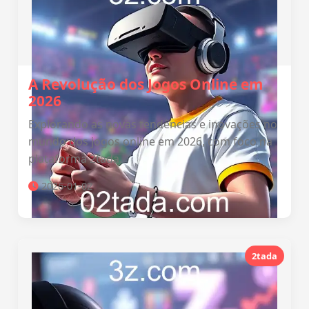
A Revolução dos Jogos Online em
2026
Explorando as novas tendências e inovações no
mundo dos jogos online em 2026, com foco na
plataforma 2tada.
2026-01-02
2tada