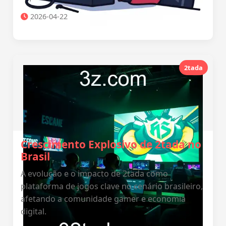
2026-04-22
2tada
Crescimento Explosivo de 2tada no
Brasil
A evolução e o impacto de 2tada como
plataforma de jogos clave no cenário brasileiro,
afetando a comunidade gamer e economia
digital.