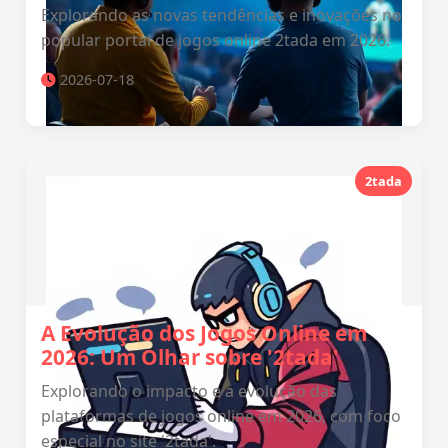
Explorando as novas tendências e inovações no
popular portal de jogos online 2tada em 2026.
2026-07-18
2tada
A Evolução dos Jogos Online em
2026: Um Olhar sobre '2tada'
Explorando o impacto e a evolução das
plataformas de jogos online em 2026, com foco
especial no site '2tada'.