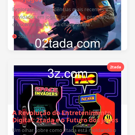
Explorando as tendências mais recentes e as
novidades em jogos, incluindo a popularidade
crescente da palavra-chave '2tada'.
2025-12-27
2tada
A Revolução do Entretenimento
Digital: 2tada e o Futuro dos Jogos
Um olhar sobre como 2tada está moldando o