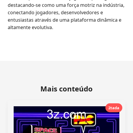
destacando-se como uma força motriz na indústria,
conectando jogadores, desenvolvedores e
entusiastas através de uma plataforma dinâmica e
altamente evolutiva.
Mais conteúdo
2tada