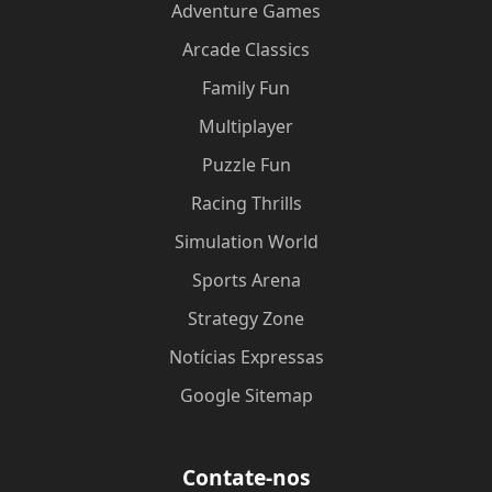
Adventure Games
Arcade Classics
Family Fun
Multiplayer
Puzzle Fun
Racing Thrills
Simulation World
Sports Arena
Strategy Zone
Notícias Expressas
Google Sitemap
Contate-nos