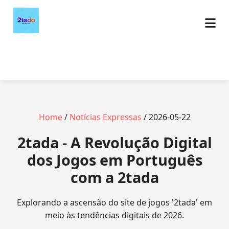
Home
/
Notícias Expressas
/ 2026-05-22
2tada - A Revolução Digital
dos Jogos em Português
com a 2tada
Explorando a ascensão do site de jogos '2tada' em
meio às tendências digitais de 2026.