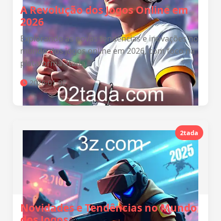
A Revolução dos Jogos Online em
2026
Explorando as novas tendências e inovações no
mundo dos jogos online em 2026, com foco na
plataforma 2tada.
2026-01-02
2tada
Novidades e Tendências no Mundo
dos Jogos