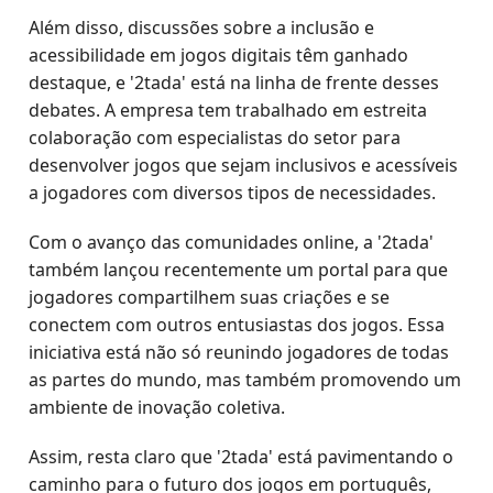
Além disso, discussões sobre a inclusão e
acessibilidade em jogos digitais têm ganhado
destaque, e '2tada' está na linha de frente desses
debates. A empresa tem trabalhado em estreita
colaboração com especialistas do setor para
desenvolver jogos que sejam inclusivos e acessíveis
a jogadores com diversos tipos de necessidades.
Com o avanço das comunidades online, a '2tada'
também lançou recentemente um portal para que
jogadores compartilhem suas criações e se
conectem com outros entusiastas dos jogos. Essa
iniciativa está não só reunindo jogadores de todas
as partes do mundo, mas também promovendo um
ambiente de inovação coletiva.
Assim, resta claro que '2tada' está pavimentando o
caminho para o futuro dos jogos em português,