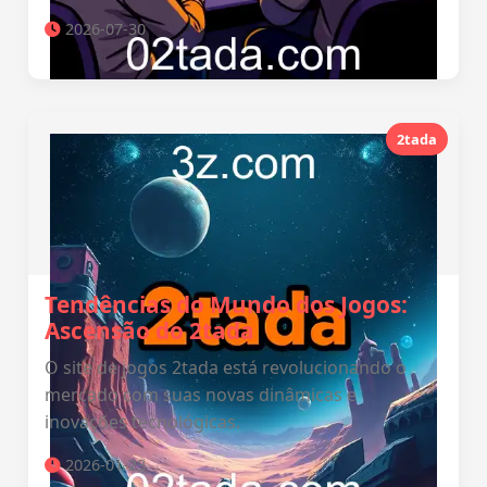
2026-07-30
2tada
Tendências do Mundo dos Jogos:
Ascensão do 2tada
O site de jogos 2tada está revolucionando o
mercado com suas novas dinâmicas e
inovações tecnológicas.
2026-01-23