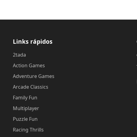
Links rápidos
2tada
Action Games
Adventure Games
Arcade Classics
Family Fun
Multiplayer
Puzzle Fun
Racing Thrills