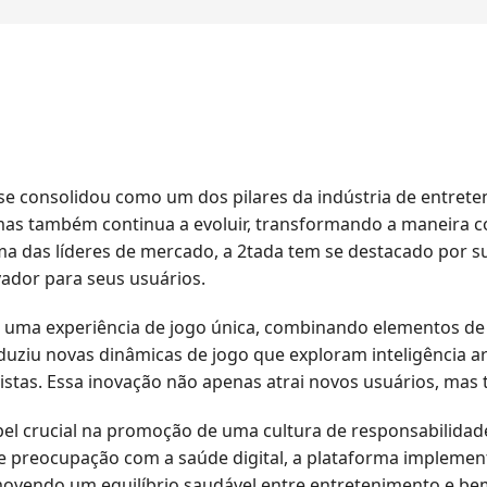
se consolidou como um dos pilares da indústria de entrete
mas também continua a evoluir, transformando a maneira
a das líderes de mercado, a 2tada tem se destacado por s
ador para seus usuários.
r uma experiência de jogo única, combinando elementos d
uziu novas dinâmicas de jogo que exploram inteligência ar
vistas. Essa inovação não apenas atrai novos usuários, ma
 crucial na promoção de uma cultura de responsabilidade d
te preocupação com a saúde digital, a plataforma implem
ovendo um equilíbrio saudável entre entretenimento e bem