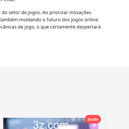
do setor de jogos. Ao priorizar inovações
s também moldando o futuro dos jogos online.
ecânicas de jogo, o que certamente despertará
2tada