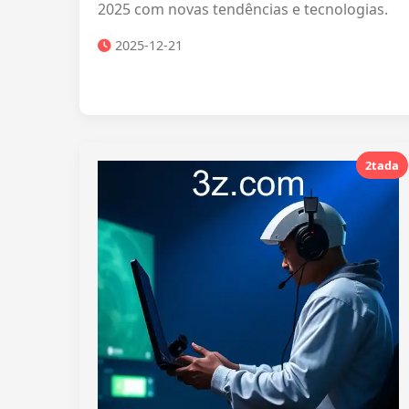
2025 com novas tendências e tecnologias.
2025-12-21
2tada