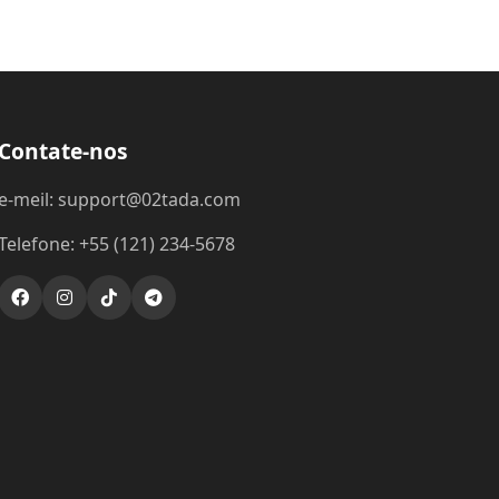
Contate-nos
e-meil: support@02tada.com
Telefone: +55 (121) 234-5678