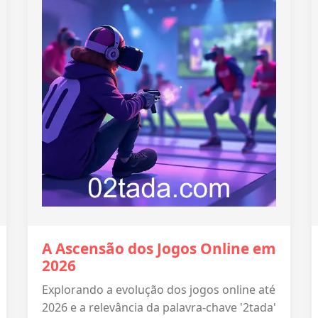
A Ascensão dos Jogos Online em
2026
Explorando a evolução dos jogos online até
2026 e a relevância da palavra-chave '2tada'