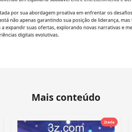
tada por sua abordagem proativa em enfrentar os desafios 
a está não apenas garantindo sua posição de liderança, ma
 a expandir suas ofertas, explorando novas narrativas e m
ências digitais evolutivas.
Mais conteúdo
2tada