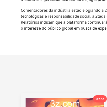
Comentadores da indústria estão elogiando a 2
tecnológicas e responsabilidade social, a 2tad
Relatórios indicam que a plataforma continuará
o interesse do público global em busca de experi
2tada