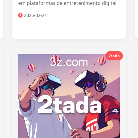
em plataformas de entretenimento digital.
2026-02-24
2tada