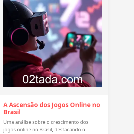
A Ascensão dos Jogos Online no
Brasil
Uma análise sobre o crescimento dos
jogos online no Brasil, destacando o