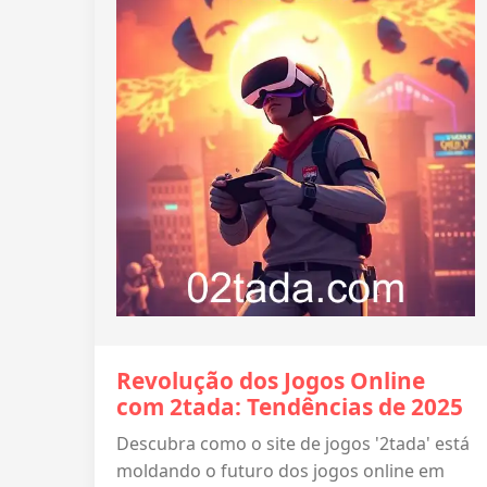
Revolução dos Jogos Online
com 2tada: Tendências de 2025
Descubra como o site de jogos '2tada' está
moldando o futuro dos jogos online em