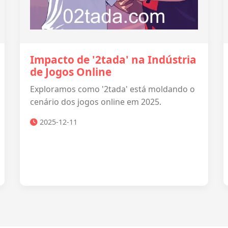
Impacto de '2tada' na Indústria
de Jogos Online
Exploramos como '2tada' está moldando o
cenário dos jogos online em 2025.
2025-12-11