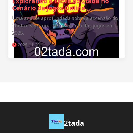
Explorando a Febre do 2tada no
Cenário de Jogos Online
Uma análise aprofundada sobre a ascensão do
2tada e seu impacto no mundo dos jogos em
2025.
2025-11-29
2tada