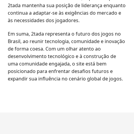
2tada mantenha sua posição de liderança enquanto
continua a adaptar-se às exigências do mercado e
às necessidades dos jogadores.
Em suma, 2tada representa o futuro dos jogos no
Brasil, ao reunir tecnologia, comunidade e inovação
de forma coesa. Com um olhar atento ao
desenvolvimento tecnológico e à construção de
uma comunidade engajada, o site está bem
posicionado para enfrentar desafios futuros e
expandir sua influência no cenário global de jogos.