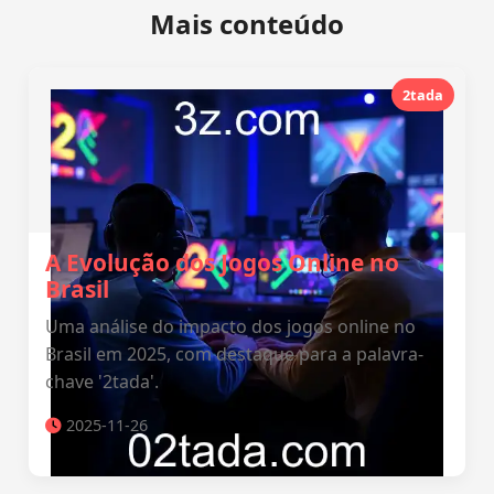
Mais conteúdo
2tada
A Evolução dos Jogos Online no
Brasil
Uma análise do impacto dos jogos online no
Brasil em 2025, com destaque para a palavra-
chave '2tada'.
2025-11-26