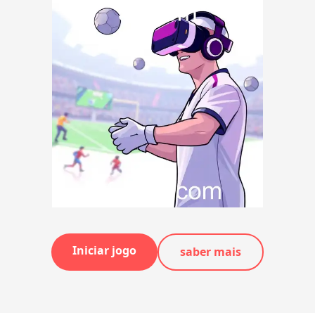
Iniciar jogo
saber mais