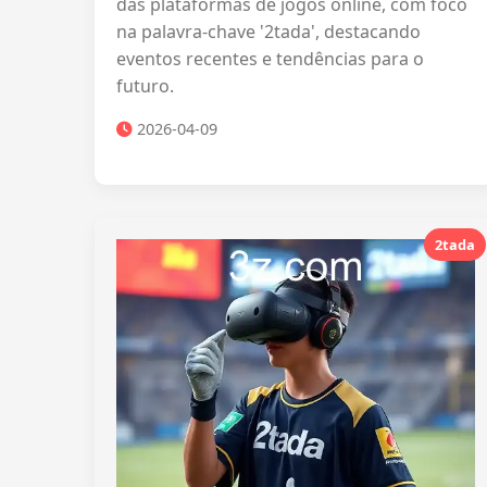
das plataformas de jogos online, com foco
na palavra-chave '2tada', destacando
eventos recentes e tendências para o
futuro.
2026-04-09
2tada