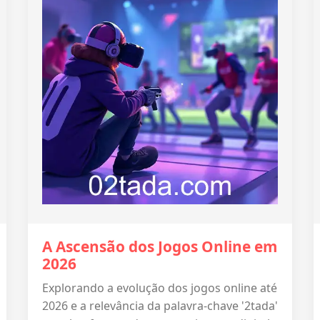
A Ascensão dos Jogos Online em
2026
Explorando a evolução dos jogos online até
2026 e a relevância da palavra-chave '2tada'