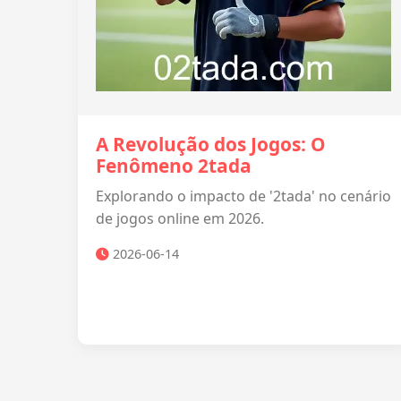
A Revolução dos Jogos: O
Fenômeno 2tada
Explorando o impacto de '2tada' no cenário
de jogos online em 2026.
2026-06-14