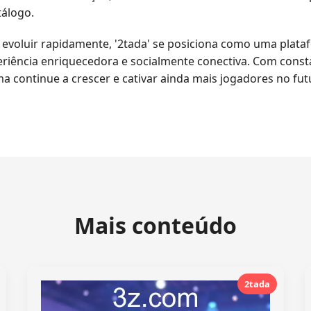
tálogo.
evoluir rapidamente, '2tada' se posiciona como uma plata
ência enriquecedora e socialmente conectiva. Com constan
ma continue a crescer e cativar ainda mais jogadores no fu
Mais conteúdo
2tada