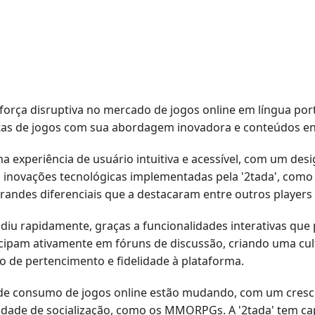
força disruptiva no mercado de jogos online em língua p
astas de jogos com sua abordagem inovadora e conteúdos en
 experiência de usuário intuitiva e acessível, com um desi
inovações tecnológicas implementadas pela '2tada', como o u
andes diferenciais que a destacaram entre outros players
diu rapidamente, graças a funcionalidades interativas q
ipam ativamente em fóruns de discussão, criando uma cu
so de pertencimento e fidelidade à plataforma.
s de consumo de jogos online estão mudando, com um cresc
lidade de socialização, como os MMORPGs. A '2tada' tem ca