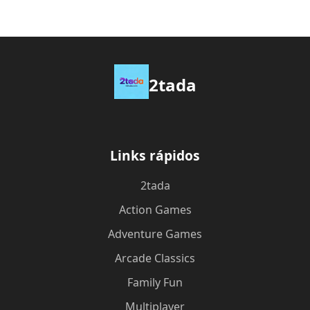
2tada
Links rápidos
2tada
Action Games
Adventure Games
Arcade Classics
Family Fun
Multiplayer