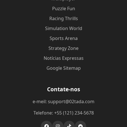
Puzzle Fun
Racing Thrills
Simulation World
Sports Arena
Strategy Zone
Notícias Expressas
Google Sitemap
Contate-nos
e-meil: support@02tada.com
Telefone: +55 (121) 234-5678