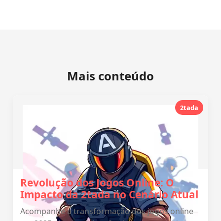
Mais conteúdo
2tada
Revolução dos Jogos Online: O
Impacto da 2tada no Cenário Atual
Acompanhe a transformação dos jogos online