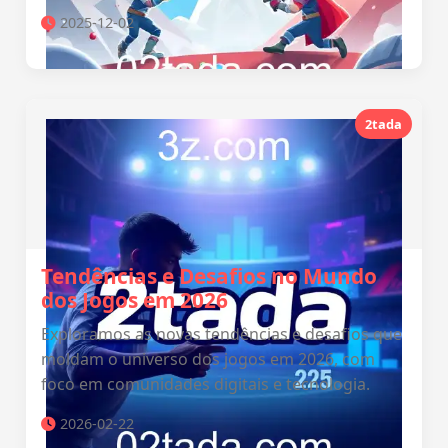
2025-12-02
2tada
Tendências e Desafios no Mundo
dos Jogos em 2026
Exploramos as novas tendências e desafios que
moldam o universo dos jogos em 2026, com
foco em comunidades digitais e tecnologia.
2026-02-22