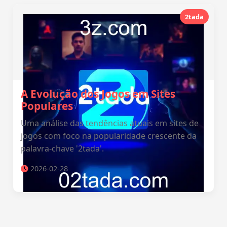
2tada
A Evolução dos Jogos em Sites
Populares
Uma análise das tendências atuais em sites de
jogos com foco na popularidade crescente da
palavra-chave '2tada'.
2026-02-28