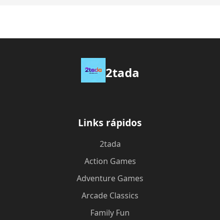
2tada
Links rápidos
2tada
Action Games
Adventure Games
Arcade Classics
Family Fun