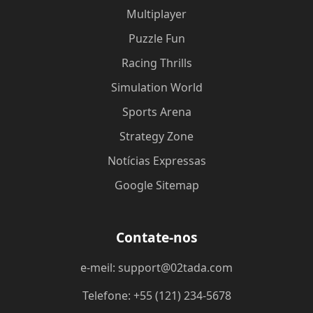
Multiplayer
Puzzle Fun
Racing Thrills
Simulation World
Sports Arena
Strategy Zone
Notícias Expressas
Google Sitemap
Contate-nos
e-meil: support@02tada.com
Telefone: +55 (121) 234-5678