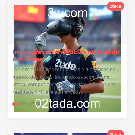
2tada
Inovações e Tendências no Mundo
dos Games
Explore as últimas tendências e dinâmicas no
mundo dos jogos, incluindo a ascensão de
2tada, competições de eSports e avanços em
realidade virtual e aumentada.
2026-07-24
2tada