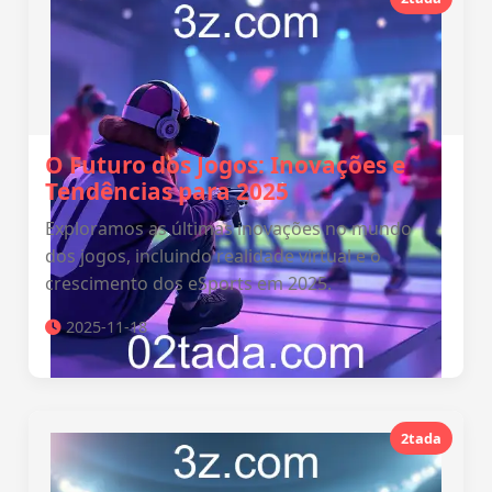
O Futuro dos Jogos: Inovações e
Tendências para 2025
Exploramos as últimas inovações no mundo
dos jogos, incluindo realidade virtual e o
crescimento dos eSports em 2025.
2025-11-18
2tada