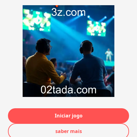
Iniciar jogo
saber mais