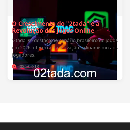
O Crescimento do "2tada" e a
Revolução dos Jogos Online
'2tada' se destaca no cenário brasileiro de jogos
em 2026, oferecendo inovação e dinamismo aos
jogadores.
2026-03-18