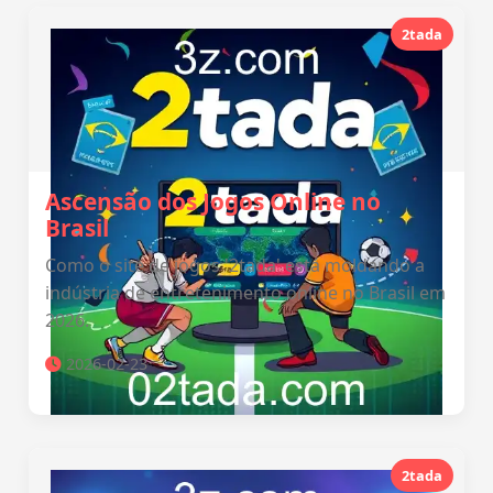
2tada
Ascensão dos Jogos Online no
Brasil
Como o site de jogos '2tada' está moldando a
indústria de entretenimento online no Brasil em
2026.
2026-02-23
2tada