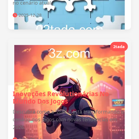
no cenário atual.
2025-12-28
2tada
Inovações Revolutionárias No
Mundo Dos Jogos
Descubra como a '2tada' está transformando o
cenário dos jogos com novas tendências em
2026.