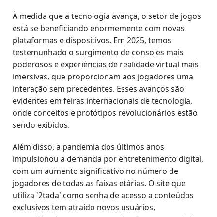
À medida que a tecnologia avança, o setor de jogos
está se beneficiando enormemente com novas
plataformas e dispositivos. Em 2025, temos
testemunhado o surgimento de consoles mais
poderosos e experiências de realidade virtual mais
imersivas, que proporcionam aos jogadores uma
interação sem precedentes. Esses avanços são
evidentes em feiras internacionais de tecnologia,
onde conceitos e protótipos revolucionários estão
sendo exibidos.
Além disso, a pandemia dos últimos anos
impulsionou a demanda por entretenimento digital,
com um aumento significativo no número de
jogadores de todas as faixas etárias. O site que
utiliza '2tada' como senha de acesso a conteúdos
exclusivos tem atraído novos usuários,