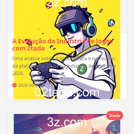
A Evolução da Indústria de Jogos
com 2tada
Uma análise sobre a importância e o impacto
da plataforma 2tada na indústria de jogos em
2026.
2026-06-07
2tada