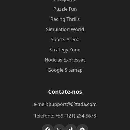
Puzzle Fun
Racing Thrills
Simulation World
Sports Arena
Strategy Zone
Notícias Expressas
Google Sitemap
Contate-nos
e-meil: support@02tada.com
Telefone: +55 (121) 234-5678