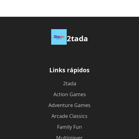
2tada
Links rápidos
2tada
Action Games
Adventure Games
Arcade Classics
Family Fun
Multiplayer