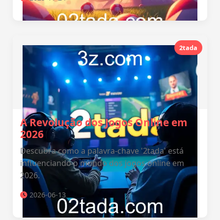
2tada
A Revolução dos Jogos Online em
2026
Descubra como a palavra-chave '2tada' está
influenciando o mundo dos jogos online em
2026.
2026-06-13