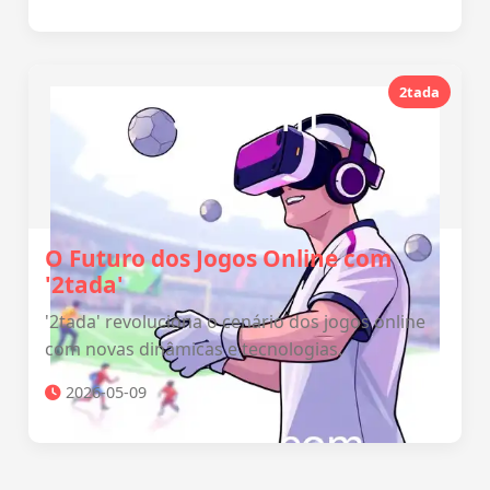
2tada
O Futuro dos Jogos Online com
'2tada'
'2tada' revoluciona o cenário dos jogos online
com novas dinâmicas e tecnologias.
2026-05-09