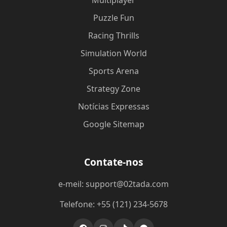
Multiplayer
Puzzle Fun
Racing Thrills
Simulation World
Sports Arena
Strategy Zone
Notícias Expressas
Google Sitemap
Contate-nos
e-meil: support@02tada.com
Telefone: +55 (121) 234-5678