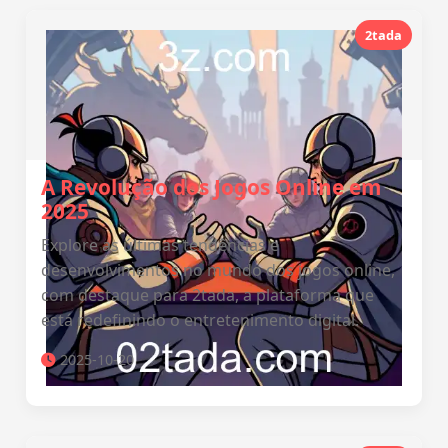
2tada
A Revolução dos Jogos Online em
2025
Explore as últimas tendências e
desenvolvimentos no mundo dos jogos online,
com destaque para 2tada, a plataforma que
está redefinindo o entretenimento digital.
2025-10-20