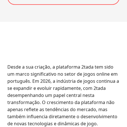
Desde a sua criação, a plataforma 2tada tem sido
um marco significativo no setor de jogos online em
português. Em 2026, a indústria de jogos continua a
se expandir e evoluir rapidamente, com 2tada
desempenhando um papel central nesta
transformação. O crescimento da plataforma não
apenas reflete as tendências do mercado, mas
também influencia diretamente o desenvolvimento
de novas tecnologias e dinâmicas de jogo.