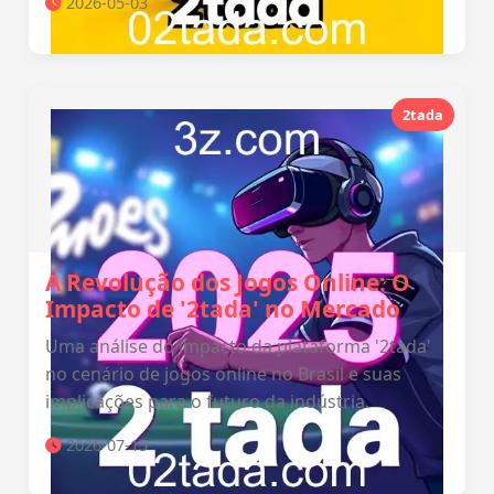
2026-05-03
2tada
A Revolução dos Jogos Online: O
Impacto de '2tada' no Mercado
Uma análise do impacto da plataforma '2tada'
no cenário de jogos online no Brasil e suas
implicações para o futuro da indústria.
2026-07-15