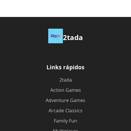
2tada
Links rápidos
2tada
Action Games
Adventure Games
Arcade Classics
Family Fun