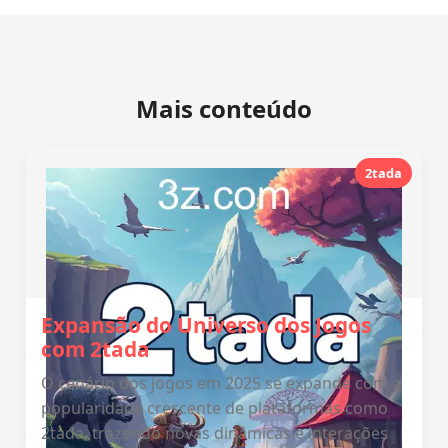
Mais conteúdo
2tada
Expansão do Universo dos Jogos
com 2tada
O cenário dos jogos em 2025 se expande com a
popularidade crescente de plataformas como
2tada, trazendo novas dinâmicas e interações