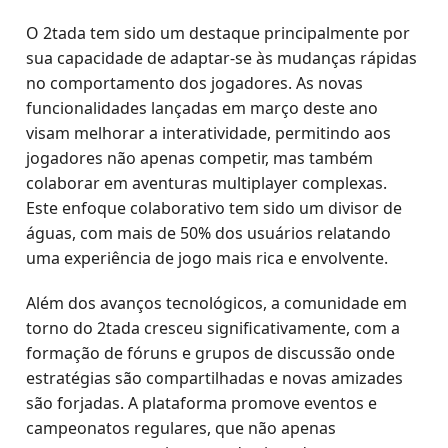
O 2tada tem sido um destaque principalmente por
sua capacidade de adaptar-se às mudanças rápidas
no comportamento dos jogadores. As novas
funcionalidades lançadas em março deste ano
visam melhorar a interatividade, permitindo aos
jogadores não apenas competir, mas também
colaborar em aventuras multiplayer complexas.
Este enfoque colaborativo tem sido um divisor de
águas, com mais de 50% dos usuários relatando
uma experiência de jogo mais rica e envolvente.
Além dos avanços tecnológicos, a comunidade em
torno do 2tada cresceu significativamente, com a
formação de fóruns e grupos de discussão onde
estratégias são compartilhadas e novas amizades
são forjadas. A plataforma promove eventos e
campeonatos regulares, que não apenas