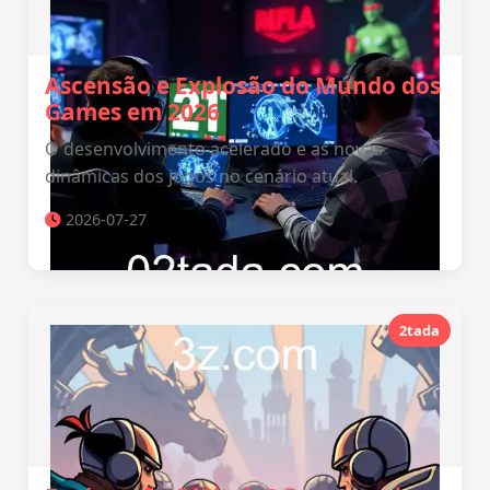
Ascensão e Explosão do Mundo dos
Games em 2026
O desenvolvimento acelerado e as novas
dinâmicas dos jogos no cenário atual.
2026-07-27
2tada