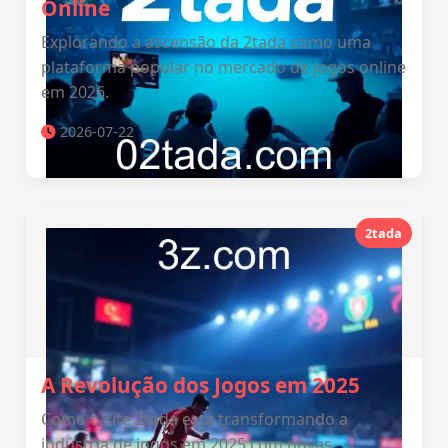
Online
Explorando a ascensão da 2tada como uma
plataforma popular no mercado de jogos online
em 2026.
2026-07-22
2tada
A Revolução dos Jogos em 2025
Como o site 2tada está transformando a
indústria de jogos em 2025 com novas