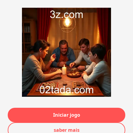
Iniciar jogo
saber mais