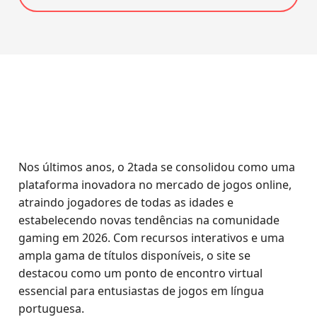
Nos últimos anos, o 2tada se consolidou como uma
plataforma inovadora no mercado de jogos online,
atraindo jogadores de todas as idades e
estabelecendo novas tendências na comunidade
gaming em 2026. Com recursos interativos e uma
ampla gama de títulos disponíveis, o site se
destacou como um ponto de encontro virtual
essencial para entusiastas de jogos em língua
portuguesa.