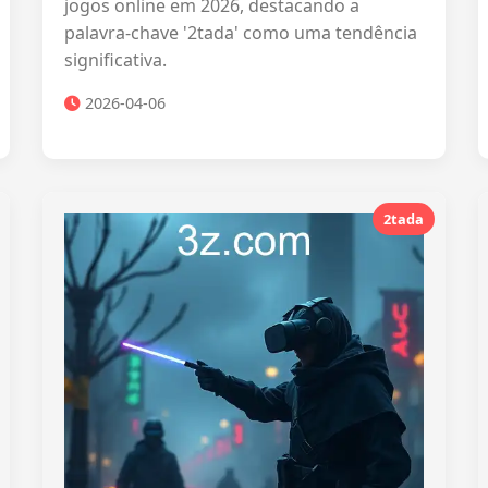
jogos online em 2026, destacando a
palavra-chave '2tada' como uma tendência
significativa.
2026-04-06
2tada