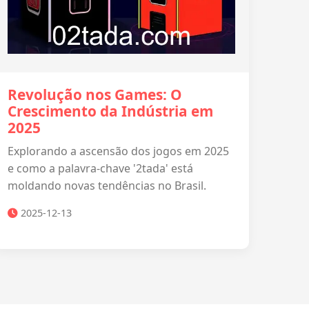
Revolução nos Games: O
Crescimento da Indústria em
2025
Explorando a ascensão dos jogos em 2025
e como a palavra-chave '2tada' está
moldando novas tendências no Brasil.
2025-12-13