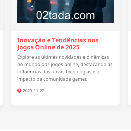
Inovação e Tendências nos
Jogos Online de 2025
Explore as últimas novidades e dinâmicas
no mundo dos jogos online, destacando as
influências das novas tecnologias e o
impacto da comunidade gamer.
2025-11-22