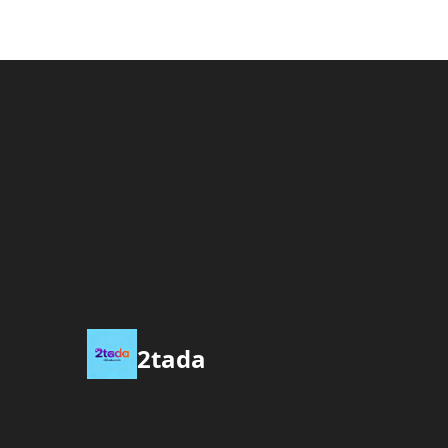
2tada