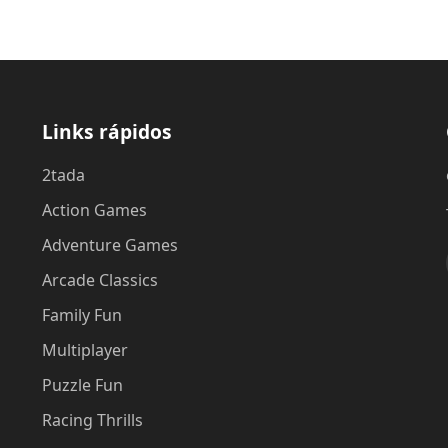
Links rápidos
2tada
Action Games
Adventure Games
Arcade Classics
Family Fun
Multiplayer
Puzzle Fun
Racing Thrills