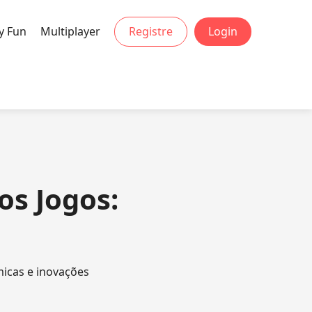
y Fun
Multiplayer
Registre
Login
os Jogos:
icas e inovações