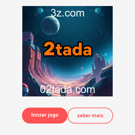
Iniciar jogo
saber mais