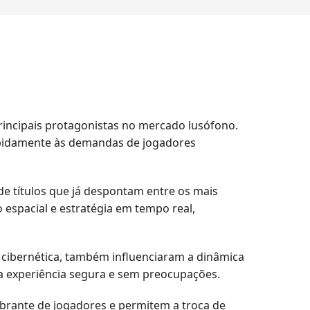
incipais protagonistas no mercado lusófono.
 rapidamente às demandas de jogadores
de títulos que já despontam entre os mais
 espacial e estratégia em tempo real,
cibernética, também influenciaram a dinâmica
ma experiência segura e sem preocupações.
brante de jogadores e permitem a troca de